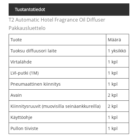
Tuotantotiedot
T2 Automatic Hotel Fragrance Oil Diffuser
Pakkausluettelo
Tuote
Määrä
Tuoksu diffuusori laite
1 yksikkö
Virtalähde
1 kpl
LVI-putki (1M)
1 kpl
Pneumaattinen kiinnitys
1 kpl
Avain
2 kpl
Kiinnitysruuvit (muovisilla seinäankkureilla)
2 kpl
Käyttöohje
1 kpl
Pullon tiiviste
1 kpl