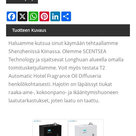
Facebook
X
WhatsApp
Pinterest
LinkedIn
Share
Tuotteen Kuvaus
Haluamme kutsua sinut käymään tehtaallamme
Shenzhenissä Kiinassa. Olemme SCENTSEA
Technology ja sijaitsevat Longhuan alueella omalla
toimitusketjullamme. Voit myös testata T2
Automatic Hotel Fragrance Oil Diffuseria
henkilökohtaisesti. Hajotin on läpäissyt tiukat
raaka-aine-, kokoonpano- ja ikääntymishuoneen
laatutarkastukset, joten laatu on taattu.