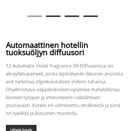
Automaattinen hotellin
tuoksuöljyn diffuusori
T2 Automatic Hotel Fragrance Oil Diffuserissa on
akryylietupaneeli, jonka läpinäkyvän ikkunan ansiosta
voit tarkistaa öljynkulutuksen milloin tahansa.
Ohjelmoitava näppäinkosketuspainike mahdollistaa
koneen työajan ja intensiteetin säätämisen
joustavasti. Kotelo on valmistettu teräksestä ja siinä
on tyylikäs ja klassinen muotoilu.
Lähetä kysely