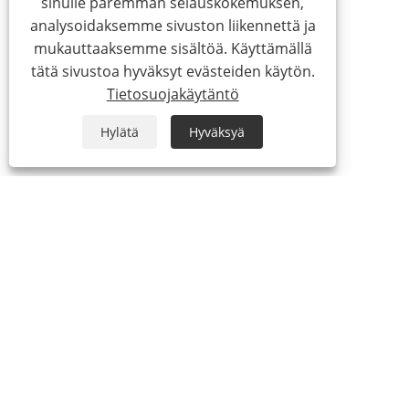
sinulle paremman selauskokemuksen,
analysoidaksemme sivuston liikennettä ja
mukauttaaksemme sisältöä. Käyttämällä
tätä sivustoa hyväksyt evästeiden käytön.
Tietosuojakäytäntö
Hylätä
Hyväksyä
+86-755-23170682
+86-19928719703
info@scent-sea.com