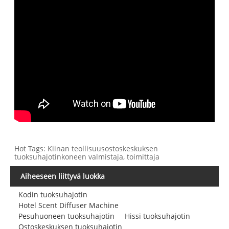
Hot Tags: Kiinan teollisuusostoskeskuksen
tuoksuhajotinkoneen valmistaja, toimittaja
Aiheeseen liittyvä luokka
Kodin tuoksuhajotin
Hotel Scent Diffuser Machine
Pesuhuoneen tuoksuhajotin
Hissi tuoksuhajotin
Ostoskeskuksen tuoksuhajotin