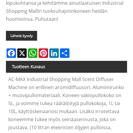
kipukohtansa ja kehitämme ainutlaatuisen Industrial
Shopping Mallin tuoksuhajotinkoneen heidän
huomioinsa. Puhutaan!
Lähetä kysely
Facebook
X
WhatsApp
Pinterest
LinkedIn
Share
Tuotteen Kuvaus
AC-MAX Industrial Shopping Mall Scent Diffuser
Machine on erillinen aromidiffuusori. Alumiinirunko
+ muovipullomateriaali. Koneen vakiopullokoko on
5L, ja voimme tukea räätälöityjä pullokokoja, 1L tai
10L, käyttöskenaariosi mukaan. Lisäksi irrotettava
koneemme tukee myös seinäasennusta, joka on
joustava. (10 litran eteeristen öljyjen pulloissa,