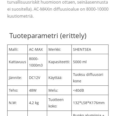
turvallisuusriskit huomioon ottaen, seinäasennusta
ei suositella). AC-MAXin diffuusioalue on 8000-10000
kuutiometriä.
Tuoteparametri (erittely)
Malli:
AC-MAX
Merkki:
SHENTSEA
8000-
Kattavuus
Kapasiteetti:
5000 ml
1000m3
Tuoksu diffuusori
Jännite:
DC12V
Käyttää:
kone
Teho:
48W
Melu:
<40dB
Tuotteen
N.W:
4,2 kg
132*L58*K176mm
koko:
Runko alumiinia +