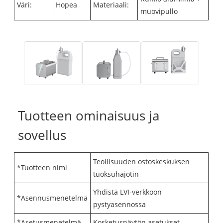
Väri:
Hopea
Materiaali:
muovipullo
Tuotteen ominaisuus ja
sovellus
Teollisuuden ostoskeskuksen
*Tuotteen nimi
tuoksuhajotin
Yhdistä LVI-verkkoon
*Asennusmenetelmä
pystyasennossa
*Asetusmenetelmä
Kosketusnäytön asetukset