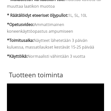
muuttaa laatikon muotoa
* Räätälöidyt eteeriset öljypullot:
1L, 5L, 10L
*Opetusvideo:
Ammattimainen
koneenkäyttöopastus ampumiseen
*Toimitusaika:
Näytteet lähetetään 3 päivän
kuluessa, massatilaukset kestävät 15-25 päivää
*Käyttöikä:
Normaalisti vähintään 3 vuotta
Tuotteen toiminta