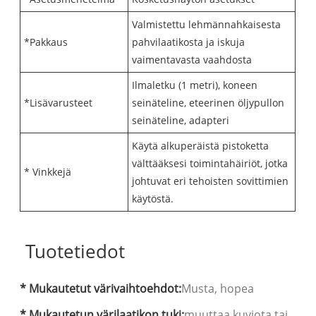
Valmistettu lehmännahkaisesta
*Pakkaus
pahvilaatikosta ja iskuja
vaimentavasta vaahdosta
Ilmaletku (1 metri), koneen
*Lisävarusteet
seinäteline, eteerinen öljypullon
seinäteline, adapteri
Käytä alkuperäistä pistoketta
välttääksesi toimintahäiriöt, jotka
* Vinkkejä
johtuvat eri tehoisten sovittimien
käytöstä.
Tuotetiedot
* Mukautetut värivaihtoehdot:
Musta, hopea
* Mukautetun värilaatikon tuki:
muuttaa kuviota tai