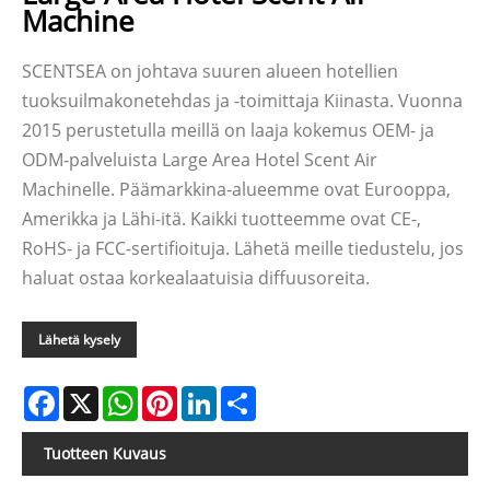
Machine
SCENTSEA on johtava suuren alueen hotellien
tuoksuilmakonetehdas ja -toimittaja Kiinasta. Vuonna
2015 perustetulla meillä on laaja kokemus OEM- ja
ODM-palveluista Large Area Hotel Scent Air
Machinelle. Päämarkkina-alueemme ovat Eurooppa,
Amerikka ja Lähi-itä. Kaikki tuotteemme ovat CE-,
RoHS- ja FCC-sertifioituja. Lähetä meille tiedustelu, jos
haluat ostaa korkealaatuisia diffuusoreita.
Lähetä kysely
Facebook
X
WhatsApp
Pinterest
LinkedIn
Share
Tuotteen Kuvaus