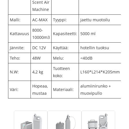
Scent Air
Machine
Malli:
AC-MAX
Tyyppi:
jaettu muotoilu
8000-
Kattavuus
Kapasiteetti:
5000 ml
10000m3
Jännite:
DC 12V
Käyttää:
hotellin tuoksu
Teho:
48W
Melu:
<40dB
Tuotteen
N.W:
4,2 kg
L160*L214*K205mm
koko:
Hopeaa,
alumiinirunko +
Väri:
Materiaali:
mustaa
muovipullo